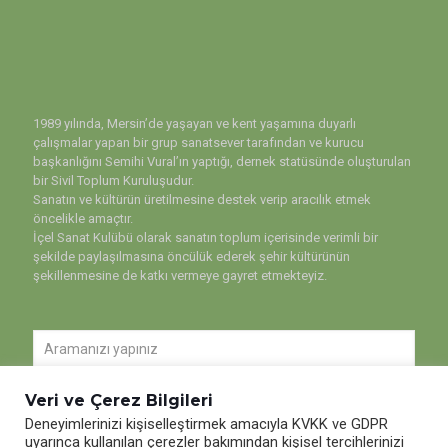
1989 yılında, Mersin’de yaşayan ve kent yaşamına duyarlı
çalışmalar yapan bir grup sanatsever tarafından ve kurucu
başkanlığını Semihi Vural’ın yaptığı, dernek statüsünde oluşturulan
bir Sivil Toplum Kuruluşudur.
Sanatın ve kültürün üretilmesine destek verip aracılık etmek
öncelikle amaçtır.
İçel Sanat Kulübü olarak sanatın toplum içerisinde verimli bir
şekilde paylaşılmasına öncülük ederek şehir kültürünün
şekillenmesine de katkı vermeye gayret etmekteyiz.
Veri ve Çerez Bilgileri
Deneyimlerinizi kişiselleştirmek amacıyla KVKK ve GDPR
uyarınca kullanılan çerezler bakımından kişisel tercihlerinizi