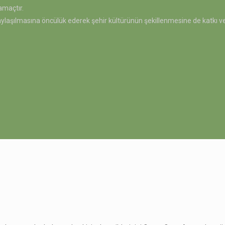
amaçtır.
 paylaşılmasına öncülük ederek şehir kültürünün şekillenmesine de katkı