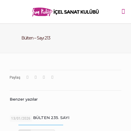
Bülten – Sayı 213
Paylaş
Benzer yazılar
SANKULÜP BÜLTEN 235. SAYI
13/01/2026