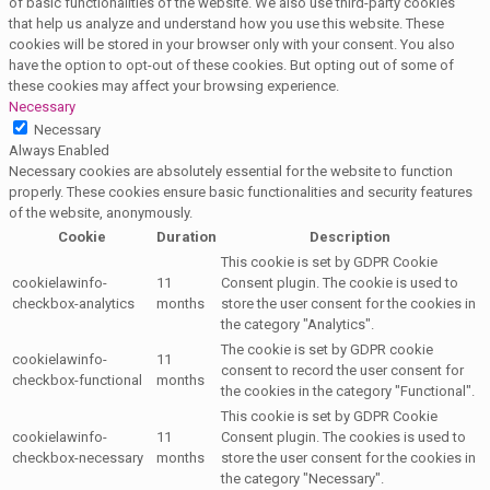
of basic functionalities of the website. We also use third-party cookies
that help us analyze and understand how you use this website. These
cookies will be stored in your browser only with your consent. You also
have the option to opt-out of these cookies. But opting out of some of
these cookies may affect your browsing experience.
Necessary
Necessary
Always Enabled
Necessary cookies are absolutely essential for the website to function
properly. These cookies ensure basic functionalities and security features
of the website, anonymously.
Cookie
Duration
Description
This cookie is set by GDPR Cookie
cookielawinfo-
11
Consent plugin. The cookie is used to
checkbox-analytics
months
store the user consent for the cookies in
the category "Analytics".
The cookie is set by GDPR cookie
cookielawinfo-
11
consent to record the user consent for
checkbox-functional
months
the cookies in the category "Functional".
This cookie is set by GDPR Cookie
cookielawinfo-
11
Consent plugin. The cookies is used to
checkbox-necessary
months
store the user consent for the cookies in
the category "Necessary".