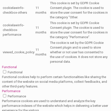
This cookie is set by GDPR Cookie
cookielawinfo-
11
Consent plugin. The cookie is used to
checkbox-others
months
store the user consent for the cookies in
the category "Other.
This cookie is set by GDPR Cookie
cookielawinfo-
11
Consent plugin. The cookie is used to
checkbox-
months
store the user consent for the cookies in
performance
the category "Performance".
The cookie is set by the GDPR Cookie
Consent plugin and is used to store
11
viewed_cookie_policy
whether or not user has consented to
months
the use of cookies. It does not store any
personal data.
Functional
Functional
Functional cookies help to perform certain functionalities like sharing the
content of the website on social media platforms, collect feedbacks, and
other third-party features.
Performance
Performance
Performance cookies are used to understand and analyze the key
performance indexes of the website which helps in delivering a better user
experience for the visitors.