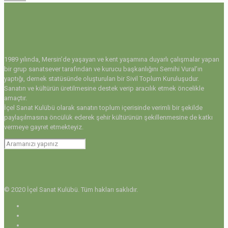
1989 yılında, Mersin’de yaşayan ve kent yaşamına duyarlı çalışmalar yapan
bir grup sanatsever tarafından ve kurucu başkanlığını Semihi Vural’ın
yaptığı, dernek statüsünde oluşturulan bir Sivil Toplum Kuruluşudur.
Sanatın ve kültürün üretilmesine destek verip aracılık etmek öncelikle
amaçtır.
İçel Sanat Kulübü olarak sanatın toplum içerisinde verimli bir şekilde
paylaşılmasına öncülük ederek şehir kültürünün şekillenmesine de katkı
vermeye gayret etmekteyiz.
© 2020 İçel Sanat Kulübü. Tüm hakları saklıdır.