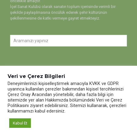
öncelikle amaçtır.
İçel Sanat Kulübü olarak sanatın toplum içerisinde verimli bir
şekilde paylaşılmasına öncülük ederek şehir kültürünün
şekillenmesine de katkı vermeye gayret etmekteyiz.
Veri ve Çerez Bilgileri
Deneyimlerinizi kişiselleştirmek amacıyla KVKK ve GDPR
uyarınca kullanılan çerezler bakımından kişisel tercihlerinizi
Çerez Onay Aracından yönetebilir, daha fazla bilgi için
© 2020 İçel Sanat Kulübü. Tüm hakları saklıdır.
sitemizde yer alan Hakkımızda bölümündeki Veri ve Çerez
Politikasını ziyaret edebilirsiniz. Sitemizi kullanarak, çerezleri
kullanmamızı kabul edersiniz.
Kabul Et