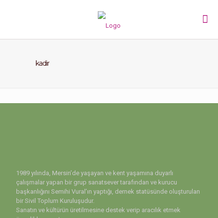
kadir
Kadir Akyol Resim Sergisi
Kadir Akyol Resim Sergisi
Kadir Hadra Merve Hadra Seramik Tablo Sergisi
1989 yılında, Mersin’de yaşayan ve kent yaşamına duyarlı
çalışmalar yapan bir grup sanatsever tarafından ve kurucu
başkanlığını Semihi Vural’ın yaptığı, dernek statüsünde oluşturulan
bir Sivil Toplum Kuruluşudur.
Sanatın ve kültürün üretilmesine destek verip aracılık etmek