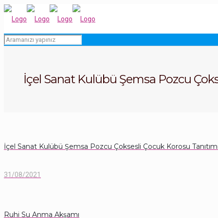
İçel Sanat Kulübü Şemsa Pozcu Çoksesl
İçel Sanat Kulübü Şemsa Pozcu Çoksesli Çocuk Korosu Tanıtımı
31/08/2021
Ruhi Su Anma Akşamı