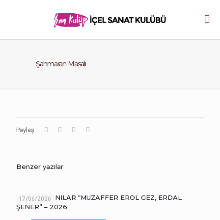
Şahmaran Masalı
Paylaş
Benzer yazılar
ANMA VE ANILAR “MUZAFFER EROL GEZ, ERDAL
17/06/2026
ŞENER” – 2026