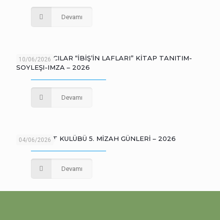
Devamı
CEMİL BALCILAR “İBİŞ’İN LAFLARI” KİTAP TANITIM-
10/06/2026
SÖYLEŞİ-İMZA – 2026
Devamı
İÇEL SANAT KULÜBÜ 5. MİZAH GÜNLERİ – 2026
04/06/2026
Devamı